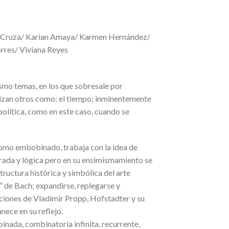
io Cruza/ Karian Amaya/ Karmen Hernández/
orres/ Viviana Reyes
smo temas, en los que sobresale por
alizan otros como: el tiempo; inminentemente
 política, como en este caso, cuando se
como embobinado, trabaja con la idea de
urada y lógica pero en su ensimismamiento se
tructura histórica y simbólica del arte
” de Bach; expandirse, replegarse y
nciones de Vladimir Propp, Hofstadter y su
nece en su reflejo.
inada, combinatoria infinita, recurrente,