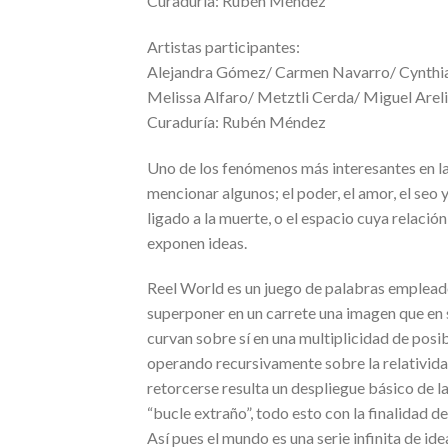
Curaduría: Rubén Méndez
Artistas participantes:
Alejandra Gómez/ Carmen Navarro/ Cynthia 
Melissa Alfaro/ Metztli Cerda/ Miguel Areli
Curaduría: Rubén Méndez
Uno de los fenómenos más interesantes en la
mencionar algunos; el poder, el amor, el se
ligado a la muerte, o el espacio cuya relació
exponen ideas.
Reel World es un juego de palabras empleado
superponer en un carrete una imagen que en 
curvan sobre sí en una multiplicidad de posi
operando recursivamente sobre la relativida
retorcerse resulta un despliegue básico de l
“bucle extraño”, todo esto con la finalidad 
Así pues el mundo es una serie infinita de id