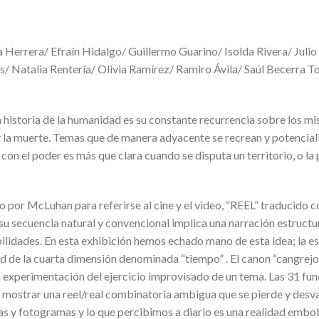
Herrera/ Efraín Hidalgo/ Guillermo Guarino/ Isolda Rivera/ Jul
s/ Natalia Rentería/ Olivia Ramírez/ Ramiro Ávila/ Saúl Becerra T
 historia de la humanidad es su constante recurrencia sobre los mi
o y la muerte. Temas que de manera adyacente se recrean y potenci
n con el poder es más que clara cuando se disputa un territorio, o la
 por McLuhan para referirse al cine y el video, “REEL” traducido 
su secuencia natural y convencional implica una narración estruct
bilidades. En esta exhibición hemos echado mano de esta idea; la es
d de la cuarta dimensión denominada “tiempo” . El canon “cangrejo
a experimentación del ejercicio improvisado de un tema. Las 31 fu
de mostrar una reel/real combinatoria ambigua que se pierde y desva
eas y fotogramas y lo que percibimos a diario es una realidad embob