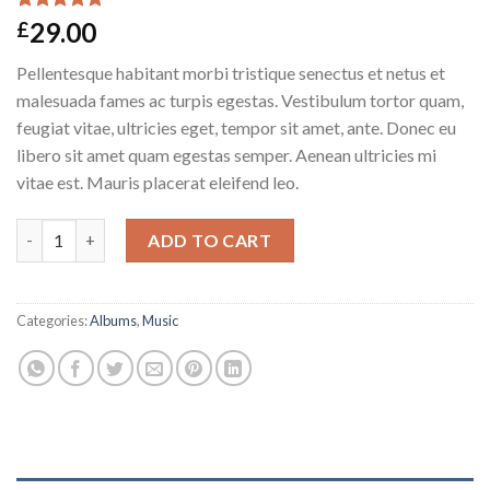
Rated
2
5.00
29.00
£
out of 5
based on
Pellentesque habitant morbi tristique senectus et netus et
customer
ratings
malesuada fames ac turpis egestas. Vestibulum tortor quam,
feugiat vitae, ultricies eget, tempor sit amet, ante. Donec eu
libero sit amet quam egestas semper. Aenean ultricies mi
vitae est. Mauris placerat eleifend leo.
Woo Album #4 quantity
ADD TO CART
Categories:
Albums
,
Music