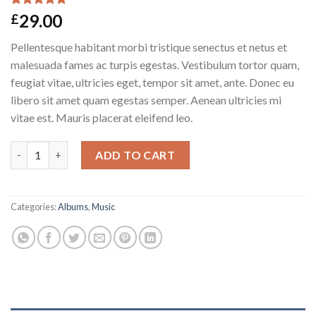
Rated
2
5.00
29.00
£
out of 5
based on
Pellentesque habitant morbi tristique senectus et netus et
customer
ratings
malesuada fames ac turpis egestas. Vestibulum tortor quam,
feugiat vitae, ultricies eget, tempor sit amet, ante. Donec eu
libero sit amet quam egestas semper. Aenean ultricies mi
vitae est. Mauris placerat eleifend leo.
Woo Album #4 quantity
ADD TO CART
Categories:
Albums
,
Music