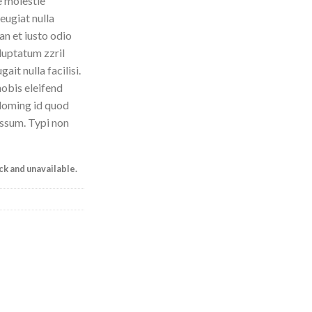
e molestie
eugiat nulla
an et iusto odio
luptatum zzril
ait nulla facilisi.
obis eleifend
 doming id quod
ssum. Typi non
ock and unavailable.