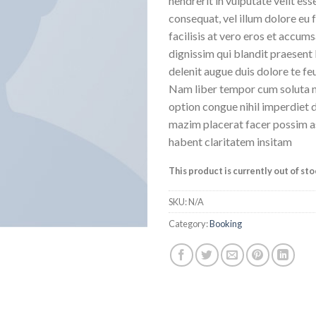
hendrerit in vulputate velit ess
consequat, vel illum dolore eu f
facilisis at vero eros et accums
dignissim qui blandit praesent 
delenit augue duis dolore te feug
Nam liber tempor cum soluta n
option congue nihil imperdiet
mazim placerat facer possim a
habent claritatem insitam
This product is currently out of st
SKU:
N/A
Category:
Booking