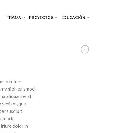
TRAMA
PROYECTOS
EDUCACIÓN
onsectetuer
ummy nibh euismod
gna aliquam erat
m veniam, quis
per suscipit
 commodo
riure dolor in