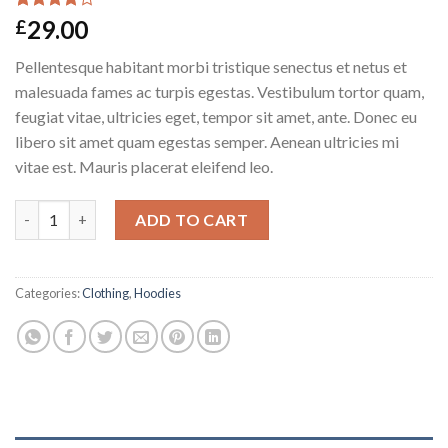
Rated
5
29.00
£
4.00
out
of 5
Pellentesque habitant morbi tristique senectus et netus et
based on
customer
malesuada fames ac turpis egestas. Vestibulum tortor quam,
ratings
feugiat vitae, ultricies eget, tempor sit amet, ante. Donec eu
libero sit amet quam egestas semper. Aenean ultricies mi
vitae est. Mauris placerat eleifend leo.
Ninja Silhouette quantity
ADD TO CART
Categories:
Clothing
,
Hoodies