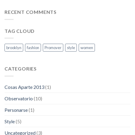
La
grasa
de
RECENT COMMENTS
las
capitales
TAG CLOUD
brooklyn
fashion
Promover
style
women
CATEGORIES
Cosas Aparte 2013
(1)
Observatorio
(10)
Personarse
(1)
Style
(5)
Uncategorized
(3)