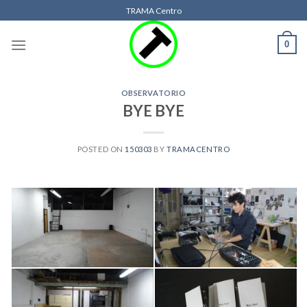
Skip
TRAMA Centro
to
content
0
OBSERVATORIO
BYE BYE
POSTED ON
150303
BY
TRAMACENTRO