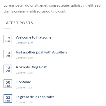
Lorem ipsum dolor sit amet, consectetuer adipiscing elit, sed
diam nonummy nibh euismod tincidunt.
LATEST POSTS
Welcome to Flatsome
19
Nov
on
Comments Off
Welcome
to
Just another post with A Gallery
13
Flatsome
Oct
on
Comments Off
Just
another
A Simple Blog Post
13
post
Oct
on
Comments Off
with
A
A
Simple
Hontanar
Gallery
25
Blog
Mar
on
Comments Off
Post
Hontanar
La grasa de las capitales
03
Mar
on
Comments Off