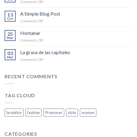
on
Comments Off
Just
another
A Simple Blog Post
13
post
Oct
on
Comments Off
with
A
A
Simple
Hontanar
Gallery
25
Blog
Mar
on
Comments Off
Post
Hontanar
La grasa de las capitales
03
Mar
on
Comments Off
La
grasa
de
RECENT COMMENTS
las
capitales
TAG CLOUD
brooklyn
fashion
Promover
style
women
CATEGORIES