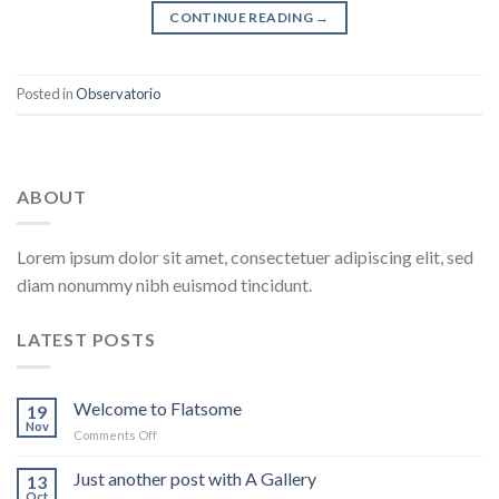
CONTINUE READING
→
Posted in
Observatorio
ABOUT
Lorem ipsum dolor sit amet, consectetuer adipiscing elit, sed
diam nonummy nibh euismod tincidunt.
LATEST POSTS
Welcome to Flatsome
19
Nov
on
Comments Off
Welcome
to
Just another post with A Gallery
13
Flatsome
Oct